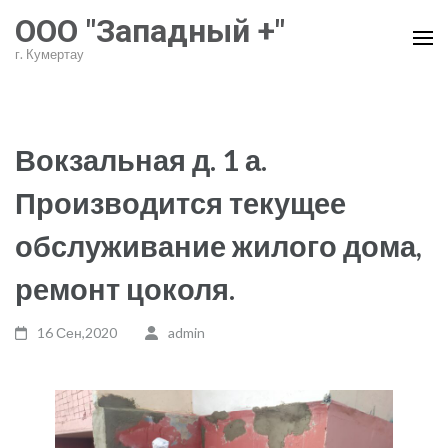
Перейти
ООО "Западный +"
к
г. Кумертау
содержимому
(нажмите
Enter)
Вокзальная д. 1 а.
Производится текущее
обслуживание жилого дома,
ремонт цоколя.
16 Сен,2020
admin