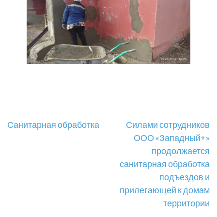
Навигация
Санитарная обработка
Силами сотрудников
ООО «Западный+»
по
продолжается
записям
санитарная обработка
подъездов и
прилегающей к домам
территории