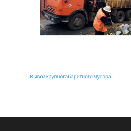
Навигация
Вывоз крупногабаритного мусора
по
записям