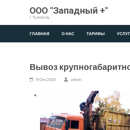
Перейти
ООО "Западный +"
к
г. Кумертау
содержимому
(нажмите
ГЛАВНАЯ
О НАС
ТАРИФЫ
УСЛУ
Enter)
Вывоз крупногабаритно
8 Окт,2020
admin