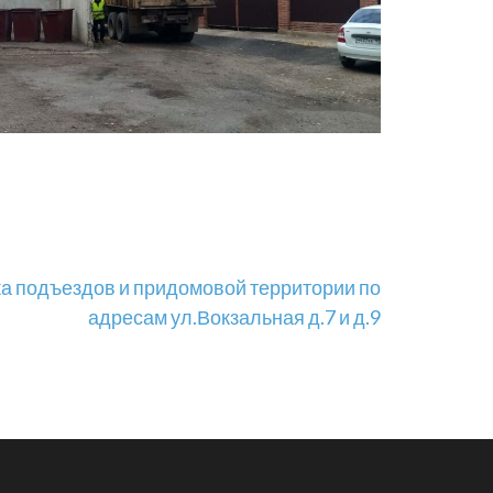
а подъездов и придомовой территории по
адресам ул.Вокзальная д.7 и д.9