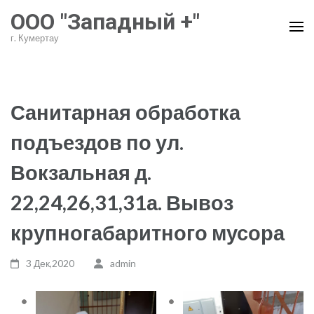
Перейти
ООО "Западный +"
к
г. Кумертау
содержимому
(нажмите
Enter)
Санитарная обработка
подъездов по ул.
Вокзальная д.
22,24,26,31,31а. Вывоз
крупногабаритного мусора
3 Дек,2020
admin