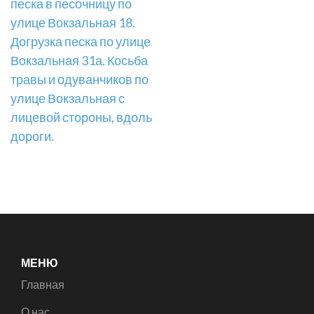
песка в песочницу по
улице Вокзальная 18.
Догрузка песка по улице
Вокзальная 31а. Косьба
травы и одуванчиков по
улице Вокзальная с
лицевой стороны, вдоль
дороги.
МЕНЮ
Главная
О нас