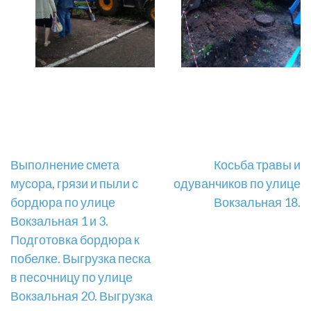
Навигация
Выполнение смета
Косьба травы и
мусора, грязи и пыли с
одуванчиков по улице
по
бордюра по улице
Вокзальная 18.
записям
Вокзальная 1 и 3.
Подготовка бордюра к
побелке. Выгрузка песка
в песочницу по улице
Вокзальная 20. Выгрузка