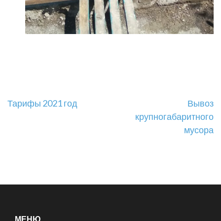
Навигация
Тарифы 2021 год
Вывоз
крупногабаритного
по
мусора
записям
МЕНЮ