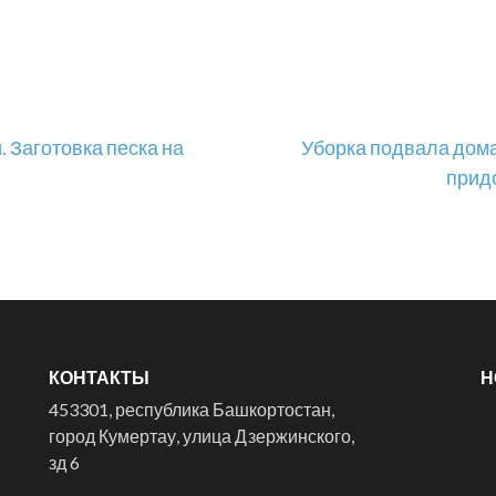
 Заготовка песка на
Уборка подвала дома
придо
КОНТАКТЫ
Н
453301, республика Башкортостан,
город Кумертау, улица Дзержинского,
зд 6