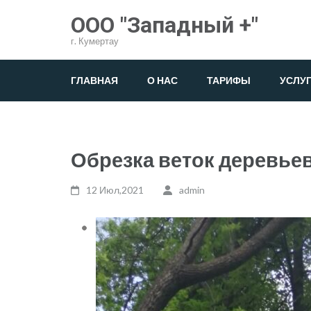
Перейти
ООО "Западный +"
к
г. Кумертау
содержимому
(нажмите
ГЛАВНАЯ
О НАС
ТАРИФЫ
УСЛУ
Enter)
Обрезка веток деревьев
12 Июл,2021
admin