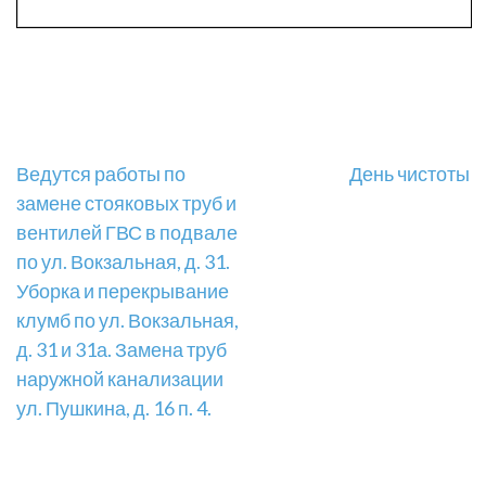
Навигация
Ведутся работы по
День чистоты
замене стояковых труб и
по
вентилей ГВС в подвале
записям
по ул. Вокзальная, д. 31.
Уборка и перекрывание
клумб по ул. Вокзальная,
д. 31 и 31а. Замена труб
наружной канализации
ул. Пушкина, д. 16 п. 4.