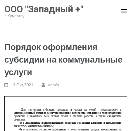
Перейти
ООО "Западный +"
к
г. Кумертау
содержимому
(нажмите
Enter)
Порядок оформления
субсидии на коммунальные
услуги
14 Окт,2021
admin