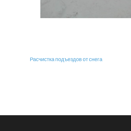
Навигация
Расчистка подъездов от снега
по
записям