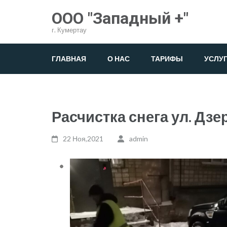
Перейти
ООО "Западный +"
к
г. Кумертау
содержимому
(нажмите
ГЛАВНАЯ
О НАС
ТАРИФЫ
УСЛУ
Enter)
Расчистка снега ул. Дзе
22 Ноя,2021
admin