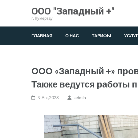
Перейти
ООО "Западный +"
к
г. Кумертау
содержимому
(нажмите
ГЛАВНАЯ
О НАС
ТАРИФЫ
УСЛУ
Enter)
ООО «Западный +» пров
Также ведутся работы
9 Авг,2023
admin