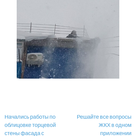
Навигация
Начались работы по
Решайте все вопросы
облицовке торцевой
ЖКХ в одном
по
стены фасада с
приложении